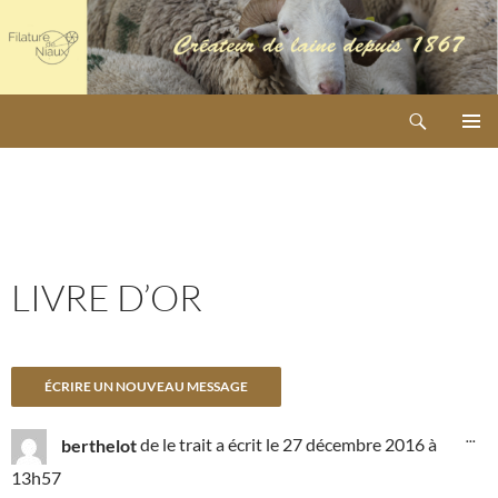
Aller
au
contenu
Recherche
SCOP Filature de Niaux
MENU
PRINCI
LIVRE D’OR
OU
...
berthelot
de
le trait
a écrit le
27 décembre 2016
à
CE
BO
13h57
MÉ