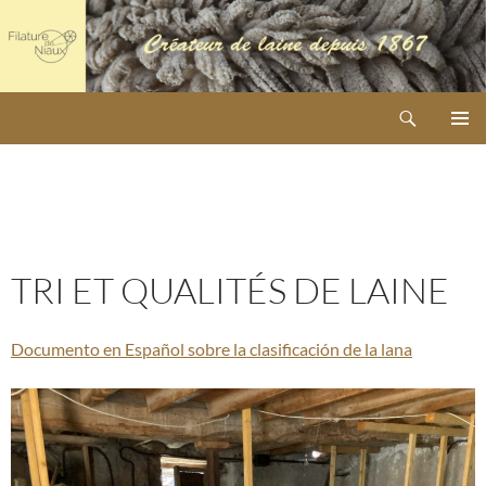
Aller
au
contenu
Recherche
SCOP Filature de Niaux
MENU
PRINCI
TRI ET QUALITÉS DE LAINE
Documento en Español sobre la clasificación de la lana